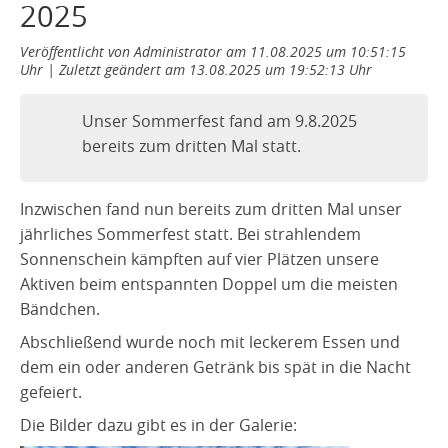
2025
Mannschaften
Punktspiele
Veröffentlicht von Administrator am 11.08.2025 um 10:51:15
Uhr | Zuletzt geändert am 13.08.2025 um 19:52:13 Uhr
Clubmeisterschaften
Winterrunde
Unser Sommerfest fand am 9.8.2025
Neubau
bereits zum dritten Mal statt.
Chronik
Inzwischen fand nun bereits zum dritten Mal unser
Galerie
jährliches Sommerfest statt. Bei strahlendem
Vorstand
Sonnenschein kämpften auf vier Plätzen unsere
Kontakt
Aktiven beim entspannten Doppel um die meisten
Datenschutz
Bändchen.
Abschließend wurde noch mit leckerem Essen und
dem ein oder anderen Getränk bis spät in die Nacht
gefeiert.
Die Bilder dazu gibt es in der Galerie: