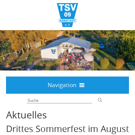
Navigation
Willkommen
Aktuelles
Aktuelles
Über uns
Drittes Sommerfest im August
Interessenten