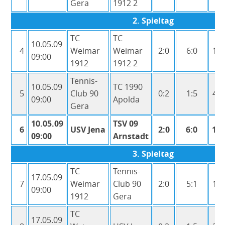
Gera
1. Herren
1912 2
2. Herren
2. Spieltag
1. Herren 60
TC
TC
10.05.09
4
Weimar
Weimar
2:0
6:0
12:
2. Herren 60
09:00
1912
1912 2
Herren 65
Tennis-
Damen 50
10.05.09
TC 1990
5
Club 90
0:2
1:5
4:1
09:00
Apolda
Junioren
Gera
Kinder
10.05.09
TSV 09
6
USV Jena
2:0
6:0
12:
Winter 2008/09
09:00
Arnstadt
Sommer 2008
3. Spieltag
Clubmeisterschaften
TC
Tennis-
17.05.09
7
Weimar
Club 90
2:0
5:1
11:
Winterrunde
09:00
1912
Gera
Neubau
TC
Chronik
17.05.09