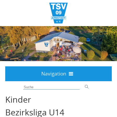
Navigation
Willkommen
Aktuelles
Kinder
Über uns
Bezirksliga U14
Interessenten