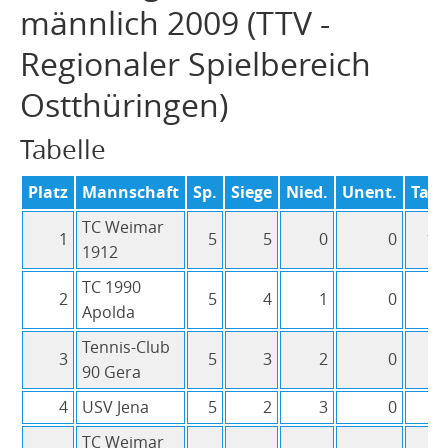
Mannschaften
männlich 2009 (TTV -
Punktspiele
Regionaler Spielbereich
Sommer 2026
Ostthüringen)
Sommer 2025
Tabelle
Sommer 2024
Sommer 2023
Platz
Mannschaft
Sp.
Siege
Nied.
Unent.
Tabp
Sommer 2022
TC Weimar
1
5
5
0
0
10
Sommer 2021
1912
Sommer 2020
TC 1990
2
5
4
1
0
8:
Sommer 2019
Apolda
Sommer 2018
Tennis-Club
3
5
3
2
0
6:
90 Gera
Sommer 2017
4
USV Jena
Sommer 2016
5
2
3
0
4:
Sommer 2015
TC Weimar