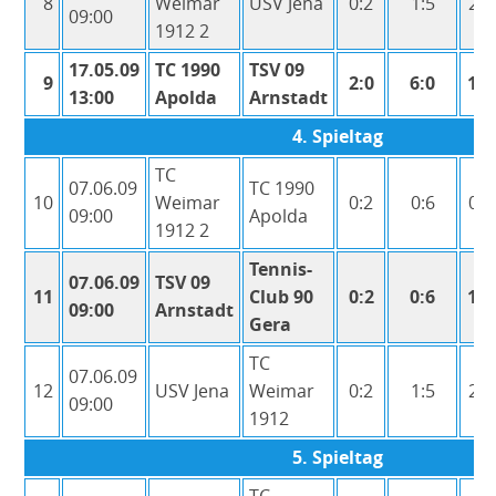
8
Weimar
USV Jena
0:2
1:5
2:1
09:00
Galerie
1912 2
Vorstand
17.05.09
TC 1990
TSV 09
9
2:0
6:0
12:
Kontakt
13:00
Apolda
Arnstadt
Datenschutz
4. Spieltag
TC
07.06.09
TC 1990
10
Weimar
0:2
0:6
0:1
09:00
Apolda
1912 2
Tennis-
07.06.09
TSV 09
11
Club 90
0:2
0:6
1:1
09:00
Arnstadt
Gera
TC
07.06.09
12
USV Jena
Weimar
0:2
1:5
2:1
09:00
1912
5. Spieltag