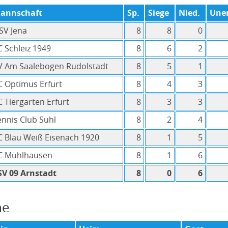
annschaft
Sp.
Siege
Nied.
Une
SV Jena
8
8
0
C Schleiz 1949
8
6
2
V Am Saalebogen Rudolstadt
8
5
1
C Optimus Erfurt
8
4
3
C Tiergarten Erfurt
8
3
3
ennis Club Suhl
8
2
4
C Blau Weiß Eisenach 1920
8
1
5
C Mühlhausen
8
1
6
SV 09 Arnstadt
8
0
6
ne