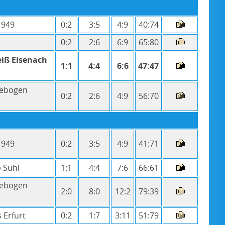
1949
0:2
3:5
4:9
40:74
0:2
2:6
6:9
65:80
eiß Eisenach
1:1
4:4
6:6
47:47
lebogen
0:2
2:6
4:9
56:70
1949
0:2
3:5
4:9
41:71
b Suhl
1:1
4:4
7:6
66:61
lebogen
2:0
8:0
12:2
79:39
 Erfurt
0:2
1:7
3:11
51:79