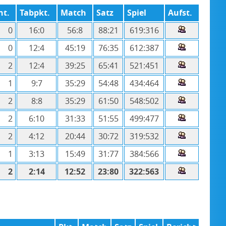
nt.
Tabpkt.
Match
Satz
Spiel
Aufst.
0
16:0
56:8
88:21
619:316
0
12:4
45:19
76:35
612:387
2
12:4
39:25
65:41
521:451
1
9:7
35:29
54:48
434:464
2
8:8
35:29
61:50
548:502
2
6:10
31:33
51:55
499:477
2
4:12
20:44
30:72
319:532
1
3:13
15:49
31:77
384:566
2
2:14
12:52
23:80
322:563