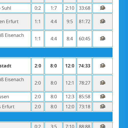
b Suhl
0:2
1:7
2:10
33:68
en Erfurt
1:1
4:4
9:5
81:72
iß Eisenach
1:1
4:4
8:4
60:45
stadt
2:0
8:0
12:0
74:33
iß Eisenach
2:0
8:0
12:1
78:27
usen
2:0
8:0
12:3
85:58
 Erfurt
2:0
8:0
12:0
73:18
0:2
3:5
7:10
88:88