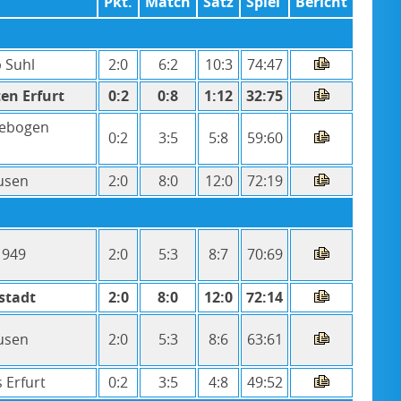
Pkt.
Match
Satz
Spiel
Bericht
b Suhl
2:0
6:2
10:3
74:47
ten Erfurt
0:2
0:8
1:12
32:75
lebogen
0:2
3:5
5:8
59:60
usen
2:0
8:0
12:0
72:19
1949
2:0
5:3
8:7
70:69
stadt
2:0
8:0
12:0
72:14
usen
2:0
5:3
8:6
63:61
 Erfurt
0:2
3:5
4:8
49:52