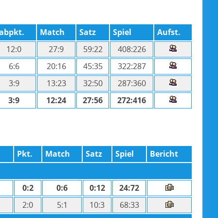
abpkt.
Match
Satz
Spiel
Aufst.
12:0
27:9
59:22
408:226
6:6
20:16
45:35
322:287
3:9
13:23
32:50
287:360
3:9
12:24
27:56
272:416
Pkt.
Match
Satz
Spiel
Bericht
0:2
0:6
0:12
24:72
2:0
5:1
10:3
68:33