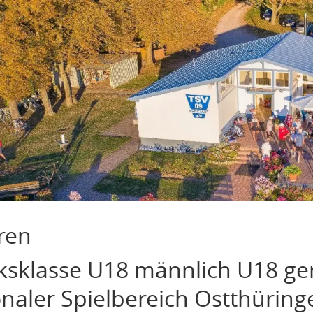
ren
ksklasse U18 männlich U18 gem
naler Spielbereich Ostthüring