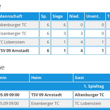
e
Mannschaft
Sp.
Siege
Nied.
Unent.
T
Altenburger TC
6
6
0
0
Eisenberger TC
6
3
3
0
TC Lobenstein
6
1
4
1
TSV 09 Arnstadt
6
1
4
1
ne
min
Heim
Gast
1. Spieltag
05.09 09:00
TSV 09 Arnstadt
Altenburger TC
05.09 09:00
Eisenberger TC
TC Lobenstein