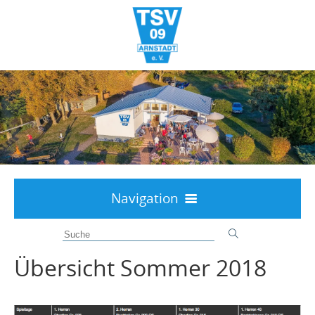
Navigation
Willkommen
Aktuelles
Übersicht Sommer 2018
Über uns
Interessenten