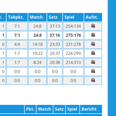
.
Tabpkt.
Match
Satz
Spiel
Aufst.
1
7:1
24:8
37:13
254:134
1
7:1
24:8
37:16
275:176
0
4:4
14:18
23:33
231:278
1
1:7
10:22
20:37
226:299
1
1:7
8:24
20:38
214:313
0
0:0
0:0
0:0
0:0
0
0:0
0:0
0:0
0:0
Pkt.
Match
Satz
Spiel
Bericht