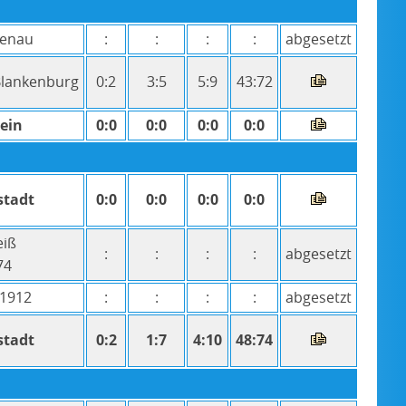
menau
:
:
:
:
abgesetzt
Blankenburg
0:2
3:5
5:9
43:72
ein
0:0
0:0
0:0
0:0
stadt
0:0
0:0
0:0
0:0
eiß
:
:
:
:
abgesetzt
74
 1912
:
:
:
:
abgesetzt
stadt
0:2
1:7
4:10
48:74