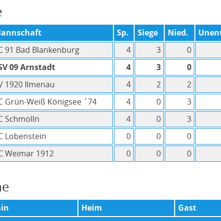
e
annschaft
Sp.
Siege
Nied.
Unent
C 91 Bad Blankenburg
4
3
0
SV 09 Arnstadt
4
3
0
V 1920 Ilmenau
4
2
2
C Grün-Weiß Königsee ´74
4
0
3
C Schmölln
4
0
3
C Lobenstein
0
0
0
C Weimar 1912
0
0
0
ne
in
Heim
Gast