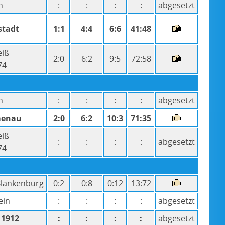
n
:
:
:
:
abgesetzt
stadt
1:1
4:4
6:6
41:48
eiß
2:0
6:2
9:5
72:58
74
n
:
:
:
:
abgesetzt
menau
2:0
6:2
10:3
71:35
eiß
:
:
:
:
abgesetzt
74
Blankenburg
0:2
0:8
0:12
13:72
ein
:
:
:
:
abgesetzt
 1912
:
:
:
:
abgesetzt