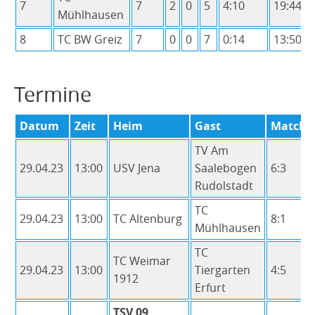
7
7
2
0
5
4:10
19:44
Mühlhausen
Sommer 2021
8
TC BW Greiz
7
0
0
7
0:14
13:50
Sommer 2020
Sommer 2019
Sommer 2018
Termine
Sommer 2017
Datum
Zeit
Heim
Gast
MatchP
Sommer 2016
TV Am
Sommer 2015
29.04.23
13:00
USV Jena
Saalebogen
6:3
Winter 2014/15
Rudolstadt
Sommer 2014
TC
29.04.23
13:00
TC Altenburg
8:1
Winter 2013/14
Mühlhausen
Sommer 2013
TC
TC Weimar
29.04.23
13:00
Tiergarten
4:5
Winter 2012/13
1912
Erfurt
Sommer 2012
TSV 09