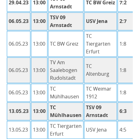
Winter 2011/12
29.04.23
13:00
TC BW Greiz
7:2
Arnstadt
Sommer 2011
TSV 09
06.05.23
13:00
USV Jena
2:7
Winter 2010/11
Arnstadt
Sommer 2010
TC
Winter 2009/10
06.05.23
13:00
TC BW Greiz
Tiergarten
1:8
Erfurt
Sommer 2009
TV Am
Winter 2008/09
TC
06.05.23
13:00
Saalebogen
1:8
Sommer 2008
Altenburg
Rudolstadt
Clubmeisterschaften
TC
TC Weimar
06.05.23
13:00
1:8
Winterrunde
Mühlhausen
1912
Neubau
TC
TSV 09
13.05.23
13:00
6:3
Chronik
Mühlhausen
Arnstadt
Galerie
TC Tiergarten
13.05.23
13:00
USV Jena
4:5
Erfurt
Vorstand