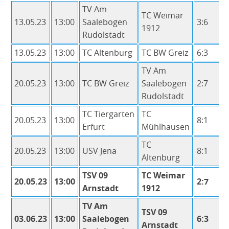
TV Am
Kontakt
TC Weimar
13.05.23
13:00
Saalebogen
3:6
Datenschutz
1912
Rudolstadt
13.05.23
13:00
TC Altenburg
TC BW Greiz
6:3
TV Am
20.05.23
13:00
TC BW Greiz
Saalebogen
2:7
Rudolstadt
TC Tiergarten
TC
20.05.23
13:00
8:1
Erfurt
Mühlhausen
TC
20.05.23
13:00
USV Jena
8:1
Altenburg
TSV 09
TC Weimar
20.05.23
13:00
2:7
Arnstadt
1912
TV Am
TSV 09
03.06.23
13:00
Saalebogen
6:3
Arnstadt