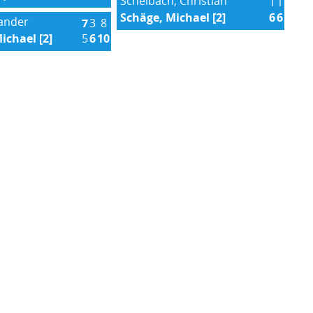
Scheibach, Christian
1
1
Schäge, Michael [2]
6
6
xander
7
3
8
ichael [2]
5
6
10