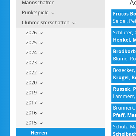
Ac
Mannschaften
Punktspiele
Frutos Bon
Seidel, Pe
Clubmeisterschaften
2026
Schlüter, 
Henkel, 
2025
Brodkorb
2024
Blume, Ro
2023
Bosecker,
2022
Krugel, B
2020
Russek, P
2019
Lammert,
2017
Brünnert, 
2016
Pfaff, Mar
2015
Schulz, M
Herren
Scheibach