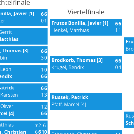
htelfinale
Viertelfinale
illa, Javier [1]
6
6
ter
0
1
Frutos Bonilla, Javier [1]
6
6
Henkel, Matthias
1
1
Gerrit
Matthias
Fru
Bro
, Thomas [3]
6
6
bin
3
0
Brodkorb, Thomas [3]
6
6
Krugel, Bendix
0
4
 Leon
1
0
endix
6
6
atrick
6
6
 Karsten
1
3
Russek, Patrick
Pfaff, Marcel [4]
Oliver
1
2
cel [4]
6
6
Rus
Sch
atthias
7
2
6
, Christian
6
6
10