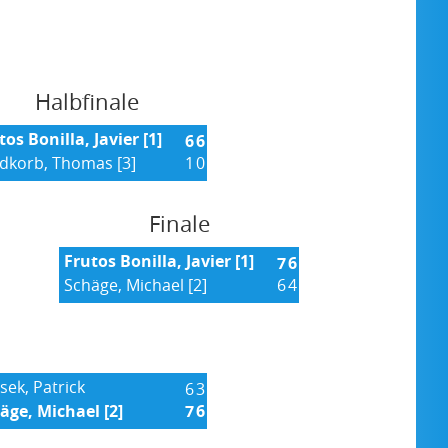
Halbfinale
tos Bonilla, Javier [1]
6
6
dkorb, Thomas [3]
1
0
Finale
Frutos Bonilla, Javier [1]
7
6
Schäge, Michael [2]
6
4
sek, Patrick
6
3
äge, Michael [2]
7
6