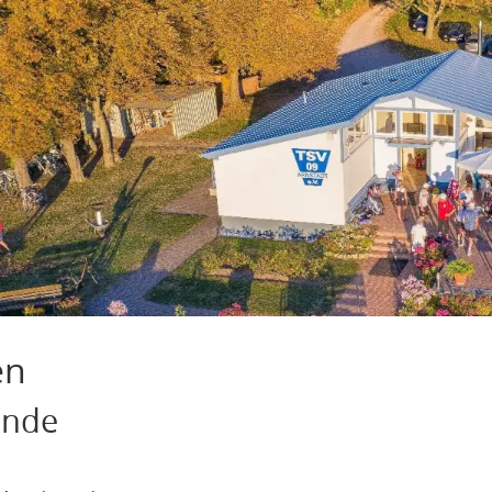
en
unde