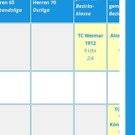
ren 65
Herren 70
Bezirks­
gemischt
bands­liga
Ost­liga
klasse
Bezirks­kla
TC Weimar
Altenburg
1912
TC
9 Uhr
9 Uhr
2:6
8:0
TC Grün
Weiß
Königsee´
9 Uhr