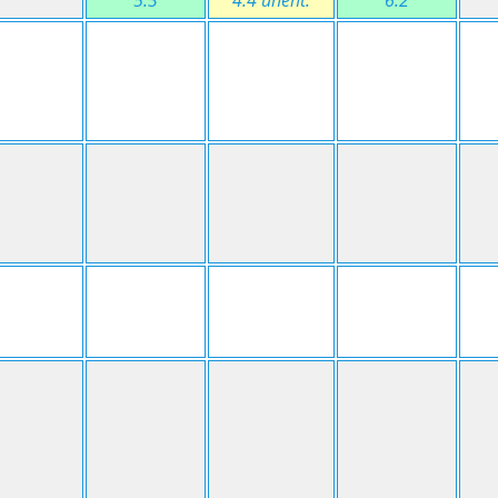
5:3
4:4 unent.
6:2