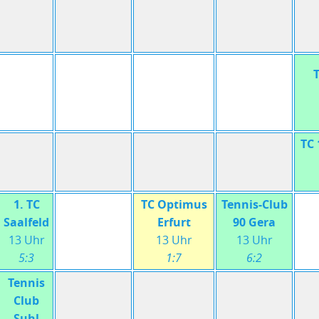
TC 
1. TC
TC Optimus
Tennis-Club
Saalfeld
Erfurt
90 Gera
13 Uhr
13 Uhr
13 Uhr
5:3
1:7
6:2
Tennis
Club
Suhl