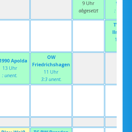
9 Uhr
9 Uhr
abgesetzt
: unent.
TV 1920
Ilmenau
16 Uhr
5:3
OW
1990 Apolda
Friedrichshagen
13 Uhr
11 Uhr
: unent.
3:3 unent.