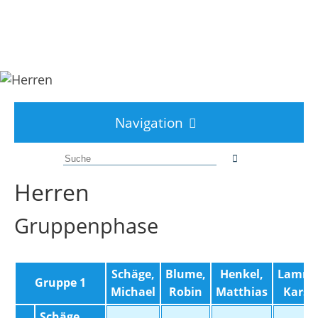
Navigation
Willkommen
Aktuelles
Herren
Über uns
Gruppenphase
Interessenten
Mannschaften
Punktspiele
Schäge,
Blume,
Henkel,
Lamme
Gruppe 1
Michael
Robin
Matthias
Karst
Clubmeisterschaften
Schäge,