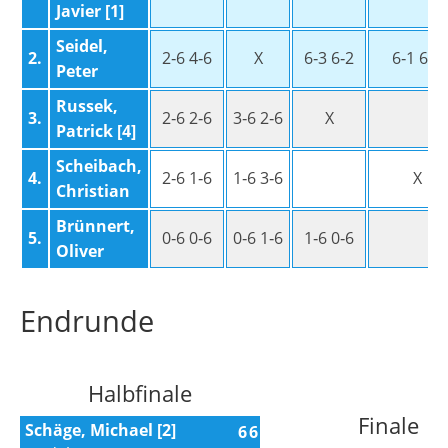
Javier [1]
2011
Seidel,
2010
2.
2‑6 4‑6
X
6‑3 6‑2
6‑1 6‑3
Peter
Winterrunde
Russek,
Neubau
3.
2‑6 2‑6
3‑6 2‑6
X
Patrick [4]
Chronik
Scheibach,
4.
2‑6 1‑6
1‑6 3‑6
X
Galerie
Christian
Vorstand
Brünnert,
5.
0‑6 0‑6
0‑6 1‑6
1‑6 0‑6
Kontakt
Oliver
Datenschutz
Endrunde
Halbfinale
Finale
Schäge, Michael [2]
6
6