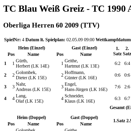
TC Blau Weiß Greiz - TC 1990 
Oberliga Herren 60 2009 (TTV)
SpielNr:
4
Datum lt. Spielplan:
02.05.09 09:00
Wettkampfdatum
Heim (Einzel)
Gast (Einzel)
1.
2.
Satz
Sat
Pos
Name
Pos
Name
Gürth,
Geithe,
1
1
1
6:2
6:4
Herbert (LK 14E)
Hartmut (LK 13E)
Golombek,
Hoffmann,
2
2
2
0:6
0:6
Dieter (LK 15E)
Günter (LK 16E)
Nahr,
Engel,
3
3
3
7:6
2:6
Andreas (LK 15E)
Hans-Jürgen (LK 16E)
Lang,
Schneider,
4
4
4
6:3
6:7
Olaf (LK 15E)
Klaus (LK 16E)
Gesamt (Ei
Heim (Doppel)
Gast (Doppel)
1.Satz
2.
Pos
Name
Pos
Name
Golombek,
Geithe,