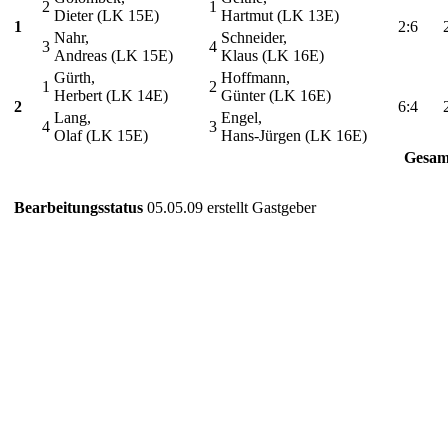
2
1
Dieter (LK 15E)
Hartmut (LK 13E)
1
2:6
Nahr,
Schneider,
3
4
Andreas (LK 15E)
Klaus (LK 16E)
Gürth,
Hoffmann,
1
2
Herbert (LK 14E)
Günter (LK 16E)
2
6:4
Lang,
Engel,
4
3
Olaf (LK 15E)
Hans-Jürgen (LK 16E)
Gesam
Bearbeitungsstatus
05.05.09 erstellt Gastgeber