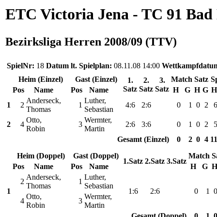
ETC Victoria Jena - TC 91 Bad
Bezirksliga Herren 2008/09 (TTV)
SpielNr:
18
Datum lt. Spielplan:
08.11.08 14:00
Wettkampfdatu
Heim (Einzel)
Gast (Einzel)
Match
Satz
S
1.
2.
3.
Satz
Satz
Satz
Pos
Name
Pos
Name
H
G
H
G
H
Anderseck,
Luther,
1
2
1
4:6
2:6
0
1
0
2
Thomas
Sebastian
Otto,
Wermter,
2
4
3
2:6
3:6
0
1
0
2
Robin
Martin
Gesamt (Einzel)
0
2
0
4
1
Heim (Doppel)
Gast (Doppel)
Match
S
1.Satz
2.Satz
3.Satz
Pos
Name
Pos
Name
H
G
Anderseck,
Luther,
2
1
Thomas
Sebastian
1
1:6
2:6
0
1
Otto,
Wermter,
4
3
Robin
Martin
Gesamt (Doppel)
0
1