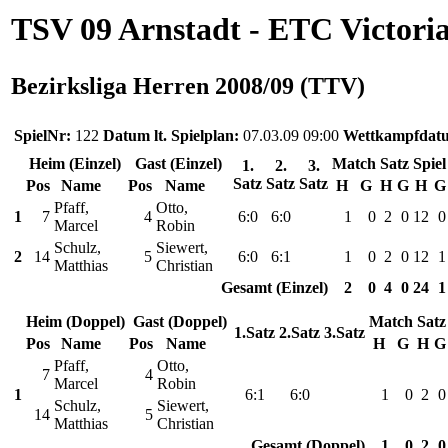
TSV 09 Arnstadt - ETC Victori
Bezirksliga Herren 2008/09 (TTV)
SpielNr:
122
Datum lt. Spielplan:
07.03.09 09:00
Wettkampfdat
Heim (Einzel)
Gast (Einzel)
Match
Satz
Spiel
1.
2.
3.
Satz
Satz
Satz
Pos
Name
Pos
Name
H
G
H
G
H
G
Pfaff,
Otto,
1
7
4
6:0
6:0
1
0
2
0
12
0
Marcel
Robin
Schulz,
Siewert,
2
14
5
6:0
6:1
1
0
2
0
12
1
Matthias
Christian
Gesamt (Einzel)
2
0
4
0
24
1
Heim (Doppel)
Gast (Doppel)
Match
Satz
1.Satz
2.Satz
3.Satz
Pos
Name
Pos
Name
H
G
H
G
Pfaff,
Otto,
7
4
Marcel
Robin
1
6:1
6:0
1
0
2
0
Schulz,
Siewert,
14
5
Matthias
Christian
Gesamt (Doppel)
1
0
2
0