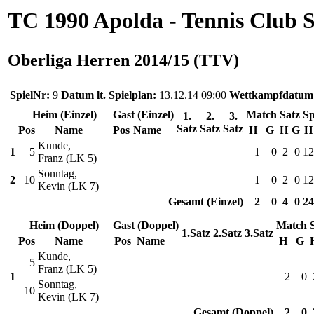
TC 1990 Apolda - Tennis Club 
Oberliga Herren 2014/15 (TTV)
SpielNr:
9
Datum lt. Spielplan:
13.12.14 09:00
Wettkampfdatum
Heim (Einzel)
Gast (Einzel)
Match
Satz
Sp
1.
2.
3.
Satz
Satz
Satz
Pos
Name
Pos
Name
H
G
H
G
H
Kunde,
1
5
1
0
2
0
12
Franz (LK 5)
Sonntag,
2
10
1
0
2
0
12
Kevin (LK 7)
Gesamt (Einzel)
2
0
4
0
24
Heim (Doppel)
Gast (Doppel)
Match
1.Satz
2.Satz
3.Satz
Pos
Name
Pos
Name
H
G
Kunde,
5
Franz (LK 5)
1
2
0
Sonntag,
10
Kevin (LK 7)
Gesamt (Doppel)
2
0