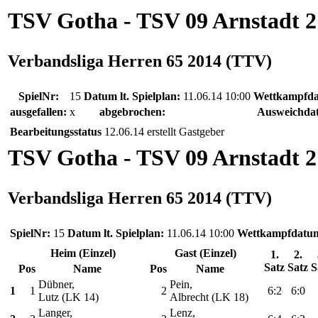
TSV Gotha - TSV 09 Arnstadt 2
Verbandsliga Herren 65 2014 (TTV)
SpielNr:
15
Datum lt. Spielplan:
11.06.14 10:00
Wettkampfd
ausgefallen:
x
abgebrochen:
Ausweichda
Bearbeitungsstatus
12.06.14 erstellt Gastgeber
TSV Gotha - TSV 09 Arnstadt 2
Verbandsliga Herren 65 2014 (TTV)
SpielNr:
15
Datum lt. Spielplan:
11.06.14 10:00
Wettkampfdatu
Heim (Einzel)
Gast (Einzel)
1.
2.
Satz
Satz
S
Pos
Name
Pos
Name
Dübner,
Pein,
1
1
2
6:2
6:0
Lutz (LK 14)
Albrecht (LK 18)
Langer,
Lenz,