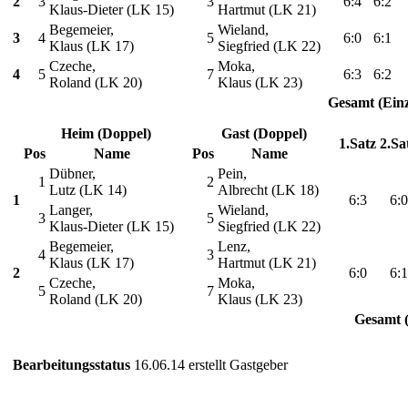
2
3
3
6:4
6:2
Klaus-Dieter (LK 15)
Hartmut (LK 21)
Begemeier,
Wieland,
3
4
5
6:0
6:1
Klaus (LK 17)
Siegfried (LK 22)
Czeche,
Moka,
4
5
7
6:3
6:2
Roland (LK 20)
Klaus (LK 23)
Gesamt (Einz
Heim (Doppel)
Gast (Doppel)
1.Satz
2.Sa
Pos
Name
Pos
Name
Dübner,
Pein,
1
2
Lutz (LK 14)
Albrecht (LK 18)
1
6:3
6:0
Langer,
Wieland,
3
5
Klaus-Dieter (LK 15)
Siegfried (LK 22)
Begemeier,
Lenz,
4
3
Klaus (LK 17)
Hartmut (LK 21)
2
6:0
6:1
Czeche,
Moka,
5
7
Roland (LK 20)
Klaus (LK 23)
Gesamt 
Bearbeitungsstatus
16.06.14 erstellt Gastgeber