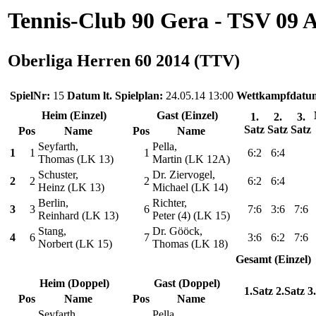
Tennis-Club 90 Gera - TSV 09 
Oberliga Herren 60 2014 (TTV)
SpielNr:
15
Datum lt. Spielplan:
24.05.14 13:00
Wettkampfdatu
Heim (Einzel)
Gast (Einzel)
1.
2.
3.
Satz
Satz
Satz
Pos
Name
Pos
Name
Seyfarth,
Pella,
1
1
1
6:2
6:4
Thomas (LK 13)
Martin (LK 12A)
Schuster,
Dr. Ziervogel,
2
2
2
6:2
6:4
Heinz (LK 13)
Michael (LK 14)
Berlin,
Richter,
3
3
6
7:6
3:6
7:6
Reinhard (LK 13)
Peter (4) (LK 15)
Stang,
Dr. Gööck,
4
6
7
3:6
6:2
7:6
Norbert (LK 15)
Thomas (LK 18)
Gesamt (Einzel)
Heim (Doppel)
Gast (Doppel)
1.Satz
2.Satz
3
Pos
Name
Pos
Name
Seyfarth,
Pella,