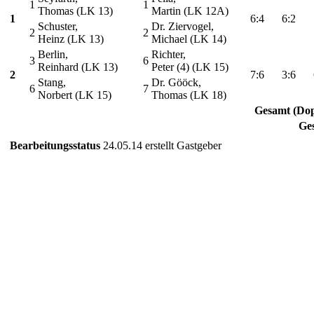
1
1
Thomas (LK 13)
Martin (LK 12A)
1
6:4
6:2
Schuster,
Dr. Ziervogel,
2
2
Heinz (LK 13)
Michael (LK 14)
Berlin,
Richter,
3
6
Reinhard (LK 13)
Peter (4) (LK 15)
2
7:6
3:6
Stang,
Dr. Gööck,
6
7
Norbert (LK 15)
Thomas (LK 18)
Gesamt (Dop
Ge
Bearbeitungsstatus
24.05.14 erstellt Gastgeber