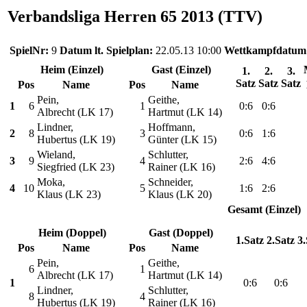
Verbandsliga Herren 65 2013 (TTV)
SpielNr:
9
Datum lt. Spielplan:
22.05.13 10:00
Wettkampfdatum
Heim (Einzel)
Gast (Einzel)
1.
2.
3.
Satz
Satz
Satz
Pos
Name
Pos
Name
Pein,
Geithe,
1
6
1
0:6
0:6
Albrecht (LK 17)
Hartmut (LK 14)
Lindner,
Hoffmann,
2
8
3
0:6
1:6
Hubertus (LK 19)
Günter (LK 15)
Wieland,
Schlutter,
3
9
4
2:6
4:6
Siegfried (LK 23)
Rainer (LK 16)
Moka,
Schneider,
4
10
5
1:6
2:6
Klaus (LK 23)
Klaus (LK 20)
Gesamt (Einzel)
Heim (Doppel)
Gast (Doppel)
1.Satz
2.Satz
3.
Pos
Name
Pos
Name
Pein,
Geithe,
6
1
Albrecht (LK 17)
Hartmut (LK 14)
1
0:6
0:6
Lindner,
Schlutter,
8
4
Hubertus (LK 19)
Rainer (LK 16)