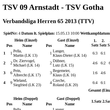
TSV 09 Arnstadt - TSV Gotha
Verbandsliga Herren 65 2013 (TTV)
SpielNr:
4
Datum lt. Spielplan:
15.05.13 10:00
Wettkampfdatum
Heim (Einzel)
Gast (Einzel)
1.
2.
Satz
Satz
S
Pos
Name
Pos
Name
Pella,
Langer,
1
1
1
6:3
6:1
Martin (LK 13)
Klaus-Dieter (LK 14)
Dr. Ziervogel,
Dübner,
2
2
2
4:6
6:2
Michael (LK 14)
Lutz (LK 15)
Pein,
Begemeier,
3
6
3
1:6
4:6
Albrecht (LK 17)
Klaus (LK 16)
Wieland,
Czeche,
4
9
4
6:4
6:1
Siegfried (LK 23)
Roland (LK 20)
Gesamt (Einz
Heim (Doppel)
Gast (Doppel)
1.Satz
2.Sa
Pos
Name
Pos
Name
Pella,
Langer,