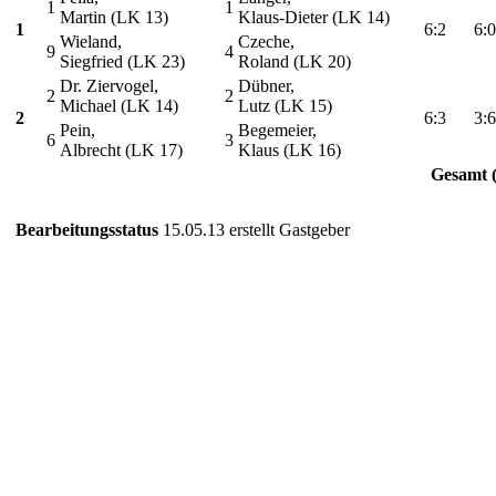
1
1
Martin (LK 13)
Klaus-Dieter (LK 14)
1
6:2
6:0
Wieland,
Czeche,
9
4
Siegfried (LK 23)
Roland (LK 20)
Dr. Ziervogel,
Dübner,
2
2
Michael (LK 14)
Lutz (LK 15)
2
6:3
3:6
Pein,
Begemeier,
6
3
Albrecht (LK 17)
Klaus (LK 16)
Gesamt 
Bearbeitungsstatus
15.05.13 erstellt Gastgeber