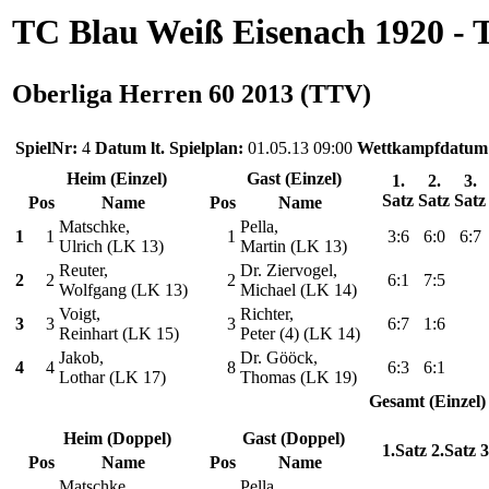
TC Blau Weiß Eisenach 1920 - 
Oberliga Herren 60 2013 (TTV)
SpielNr:
4
Datum lt. Spielplan:
01.05.13 09:00
Wettkampfdatum
Heim (Einzel)
Gast (Einzel)
1.
2.
3.
Satz
Satz
Satz
Pos
Name
Pos
Name
Matschke,
Pella,
1
1
1
3:6
6:0
6:7
Ulrich (LK 13)
Martin (LK 13)
Reuter,
Dr. Ziervogel,
2
2
2
6:1
7:5
Wolfgang (LK 13)
Michael (LK 14)
Voigt,
Richter,
3
3
3
6:7
1:6
Reinhart (LK 15)
Peter (4) (LK 14)
Jakob,
Dr. Gööck,
4
4
8
6:3
6:1
Lothar (LK 17)
Thomas (LK 19)
Gesamt (Einzel)
Heim (Doppel)
Gast (Doppel)
1.Satz
2.Satz
3
Pos
Name
Pos
Name
Matschke,
Pella,