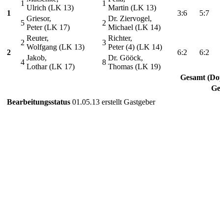
1
1
Ulrich (LK 13)
Martin (LK 13)
1
3:6
5:7
Griesor,
Dr. Ziervogel,
5
2
Peter (LK 17)
Michael (LK 14)
Reuter,
Richter,
2
3
Wolfgang (LK 13)
Peter (4) (LK 14)
2
6:2
6:2
Jakob,
Dr. Gööck,
4
8
Lothar (LK 17)
Thomas (LK 19)
Gesamt (Do
Ge
Bearbeitungsstatus
01.05.13 erstellt Gastgeber