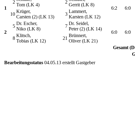
2
2
Tom (LK 4)
Gerrit (LK 8)
1
6:2
6:0
Krüger,
Lammert,
10
3
Carsten (2) (LK 13)
Karsten (LK 12)
Dr. Escher,
Dr. Seidel,
5
7
Niko (LK 8)
Peter (2) (LK 14)
2
6:0
6:0
Klitsch,
Brünnert,
8
21
Tobias (LK 12)
Oliver (LK 21)
Gesamt (D
G
Bearbeitungsstatus
04.05.13 erstellt Gastgeber