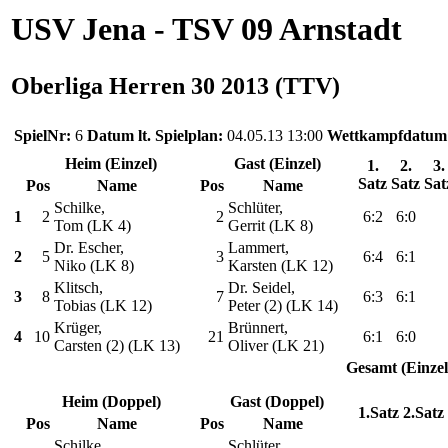
USV Jena - TSV 09 Arnstadt
Oberliga Herren 30 2013 (TTV)
SpielNr:
6
Datum lt. Spielplan:
04.05.13 13:00
Wettkampfdatum
Heim (Einzel)
Gast (Einzel)
1.
2.
3.
Satz
Satz
Sat
Pos
Name
Pos
Name
Schilke,
Schlüter,
1
2
2
6:2
6:0
Tom (LK 4)
Gerrit (LK 8)
Dr. Escher,
Lammert,
2
5
3
6:4
6:1
Niko (LK 8)
Karsten (LK 12)
Klitsch,
Dr. Seidel,
3
8
7
6:3
6:1
Tobias (LK 12)
Peter (2) (LK 14)
Krüger,
Brünnert,
4
10
21
6:1
6:0
Carsten (2) (LK 13)
Oliver (LK 21)
Gesamt (Einzel
Heim (Doppel)
Gast (Doppel)
1.Satz
2.Satz
Pos
Name
Pos
Name
Schilke,
Schlüter,