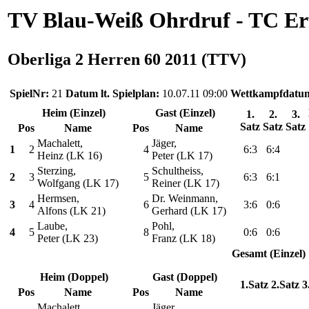
TV Blau-Weiß Ohrdruf - TC Erf
Oberliga 2 Herren 60 2011 (TTV)
SpielNr:
21
Datum lt. Spielplan:
10.07.11 09:00
Wettkampfdatu
Heim (Einzel)
Gast (Einzel)
1.
2.
3.
Satz
Satz
Satz
Pos
Name
Pos
Name
Machalett,
Jäger,
1
2
4
6:3
6:4
Heinz (LK 16)
Peter (LK 17)
Sterzing,
Schultheiss,
2
3
5
6:3
6:1
Wolfgang (LK 17)
Reiner (LK 17)
Hermsen,
Dr. Weinmann,
3
4
6
3:6
0:6
Alfons (LK 21)
Gerhard (LK 17)
Laube,
Pohl,
4
5
8
0:6
0:6
Peter (LK 23)
Franz (LK 18)
Gesamt (Einzel)
Heim (Doppel)
Gast (Doppel)
1.Satz
2.Satz
3
Pos
Name
Pos
Name
Machalett,
Jäger,