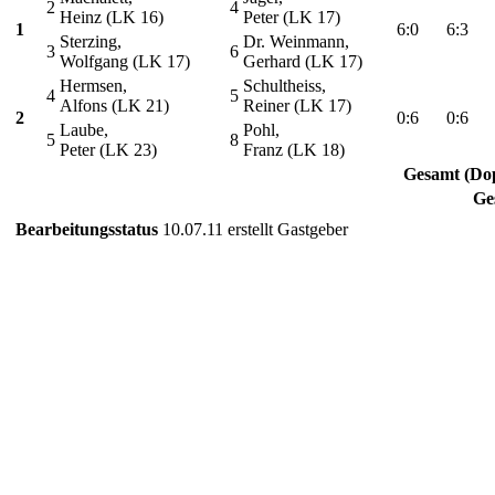
2
4
Heinz (LK 16)
Peter (LK 17)
1
6:0
6:3
Sterzing,
Dr. Weinmann,
3
6
Wolfgang (LK 17)
Gerhard (LK 17)
Hermsen,
Schultheiss,
4
5
Alfons (LK 21)
Reiner (LK 17)
2
0:6
0:6
Laube,
Pohl,
5
8
Peter (LK 23)
Franz (LK 18)
Gesamt (Do
Ge
Bearbeitungsstatus
10.07.11 erstellt Gastgeber