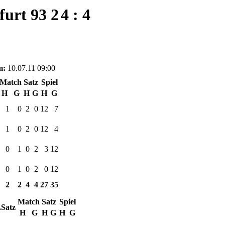
urt 93 2
4 : 4
m:
10.07.11 09:00
Match
Satz
Spiel
H
G
H
G
H
G
1
0
2
0
12
7
1
0
2
0
12
4
0
1
0
2
3
12
0
1
0
2
0
12
2
2
4
4
27
35
Match
Satz
Spiel
.Satz
H
G
H
G
H
G