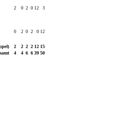
2
0
2
0
12
3
0
2
0
2
0
12
ppel)
2
2
2
2
12
15
samt
4
4
6
6
39
50