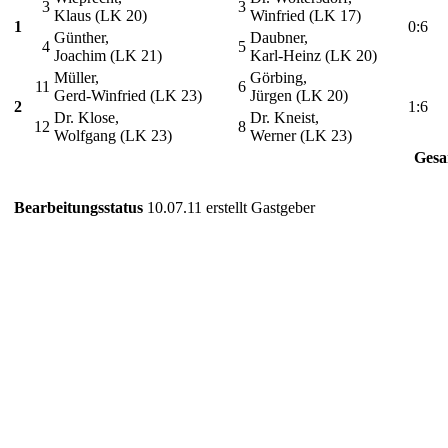
3
3
Klaus (LK 20)
Winfried (LK 17)
1
0:6
Günther,
Daubner,
4
5
Joachim (LK 21)
Karl-Heinz (LK 20)
Müller,
Görbing,
11
6
Gerd-Winfried (LK 23)
Jürgen (LK 20)
2
1:6
Dr. Klose,
Dr. Kneist,
12
8
Wolfgang (LK 23)
Werner (LK 23)
Gesa
Bearbeitungsstatus
10.07.11 erstellt Gastgeber