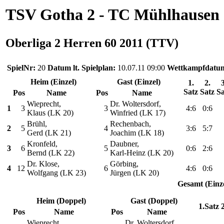
TSV Gotha 2 - TC Mühlhausen
Oberliga 2 Herren 60 2011 (TTV)
SpielNr:
20
Datum lt. Spielplan:
10.07.11 09:00
Wettkampfdatu
Heim (Einzel)
Gast (Einzel)
1.
2.
3
Satz
Satz
Sa
Pos
Name
Pos
Name
Wieprecht,
Dr. Woltersdorf,
1
3
3
4:6
0:6
Klaus (LK 20)
Winfried (LK 17)
Brühl,
Rechenbach,
2
5
4
3:6
5:7
Gerd (LK 21)
Joachim (LK 18)
Kronfeld,
Daubner,
3
6
5
0:6
2:6
Bernd (LK 22)
Karl-Heinz (LK 20)
Dr. Klose,
Görbing,
4
12
6
4:6
0:6
Wolfgang (LK 23)
Jürgen (LK 20)
Gesamt (Einze
Heim (Doppel)
Gast (Doppel)
1.Satz
Pos
Name
Pos
Name
Wieprecht,
Dr. Woltersdorf,