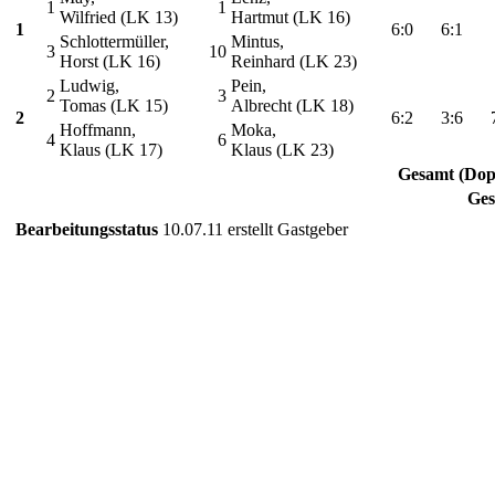
1
1
Wilfried (LK 13)
Hartmut (LK 16)
1
6:0
6:1
Schlottermüller,
Mintus,
3
10
Horst (LK 16)
Reinhard (LK 23)
Ludwig,
Pein,
2
3
Tomas (LK 15)
Albrecht (LK 18)
2
6:2
3:6
Hoffmann,
Moka,
4
6
Klaus (LK 17)
Klaus (LK 23)
Gesamt (Dop
Ge
Bearbeitungsstatus
10.07.11 erstellt Gastgeber