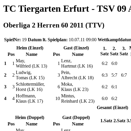
TC Tiergarten Erfurt - TSV 09 
Oberliga 2 Herren 60 2011 (TTV)
SpielNr:
19
Datum lt. Spielplan:
10.07.11 09:00
Wettkampfdatu
Heim (Einzel)
Gast (Einzel)
1.
2.
3.
Satz
Satz
Satz
Pos
Name
Pos
Name
May,
Lenz,
1
1
1
6:2
6:0
Wilfried (LK 13)
Hartmut (LK 16)
Ludwig,
Pein,
2
2
3
6:3
5:7
6:7
Tomas (LK 15)
Albrecht (LK 18)
Schlottermüller,
Moka,
3
3
6
6:2
6:1
Horst (LK 16)
Klaus (LK 23)
Hoffmann,
Mintus,
4
4
10
6:0
6:2
Klaus (LK 17)
Reinhard (LK 23)
Gesamt (Einzel)
Heim (Doppel)
Gast (Doppel)
1.Satz
2.Satz
3.
Pos
Name
Pos
Name
May,
Lenz,