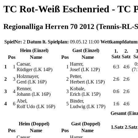
TC Rot-Weiß Eschenried - TC P
Regionalliga Herren 70 2012 (Tennis-RL-S
SpielNr:
2
Datum lt. Spielplan:
09.05.12 11:00
Wettkampfdatum
Heim (Einzel)
Gast (Einzel)
1.
2.
3
Satz
Satz
Sa
Pos
Name
Pos
Name
Caesar,
Harrer,
0
1
1
1
6:3
4:6
Rüdiger (LK 14P)
Josef (LK 12P)
(7:
Holzmayer,
Petter,
2
3
2
2:6
2:6
Gerd (LK 16P)
Herbert (LK 15P)
Renner,
Kobale,
3
4
3
0:6
2:6
Johann (LK 16P)
Erich (LK 15P)
Abel,
Binder,
4
6
5
1:6
4:6
Rolf Udo (LK 16P)
Ludwig (LK 17P)
Gesamt (Einz
Heim (Doppel)
Gast (Doppel)
1.Satz
2.Satz
Pos
Name
Pos
Name
Caesar,
Harrer,