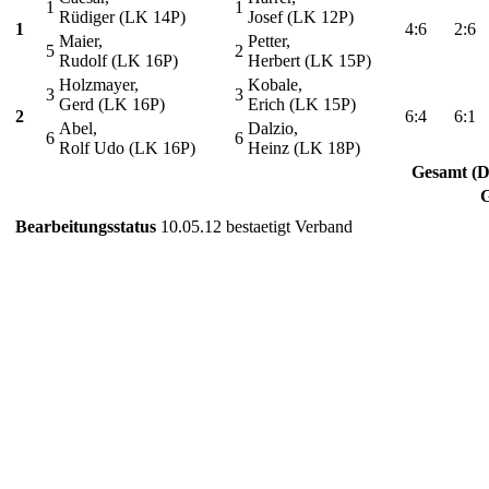
1
1
Rüdiger (LK 14P)
Josef (LK 12P)
1
4:6
2:6
Maier,
Petter,
5
2
Rudolf (LK 16P)
Herbert (LK 15P)
Holzmayer,
Kobale,
3
3
Gerd (LK 16P)
Erich (LK 15P)
2
6:4
6:1
Abel,
Dalzio,
6
6
Rolf Udo (LK 16P)
Heinz (LK 18P)
Gesamt (D
Bearbeitungsstatus
10.05.12 bestaetigt Verband