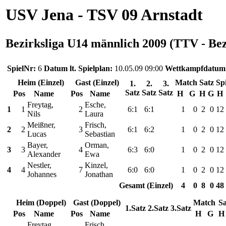
USV Jena - TSV 09 Arnstadt
Bezirksliga U14 männlich 2009 (TTV - Bez
SpielNr:
6
Datum lt. Spielplan:
10.05.09 09:00
Wettkampfdatum
Heim (Einzel)
Gast (Einzel)
Match
Satz
Spi
1.
2.
3.
Satz
Satz
Satz
Pos
Name
Pos
Name
H
G
H
G
H
Freytag,
Esche,
1
1
2
6:1
6:1
1
0
2
0
12
Nils
Laura
Meißner,
Frisch,
2
2
3
6:1
6:2
1
0
2
0
12
Lucas
Sebastian
Bayer,
Orman,
3
3
4
6:3
6:0
1
0
2
0
12
Alexander
Ewa
Nestler,
Kinzel,
4
4
7
6:0
6:0
1
0
2
0
12
Johannes
Jonathan
Gesamt (Einzel)
4
0
8
0
48
Heim (Doppel)
Gast (Doppel)
Match
Sa
1.Satz
2.Satz
3.Satz
Pos
Name
Pos
Name
H
G
H
Freytag,
Frisch,