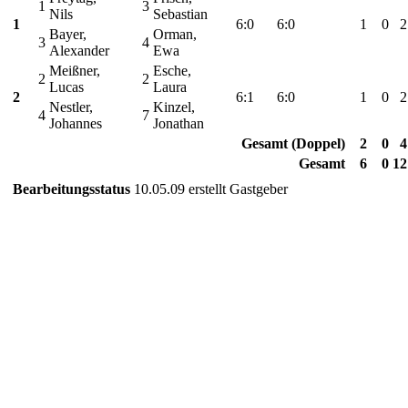
1
3
Nils
Sebastian
1
6:0
6:0
1
0
2
Bayer,
Orman,
3
4
Alexander
Ewa
Meißner,
Esche,
2
2
Lucas
Laura
2
6:1
6:0
1
0
2
Nestler,
Kinzel,
4
7
Johannes
Jonathan
Gesamt (Doppel)
2
0
4
Gesamt
6
0
12
Bearbeitungsstatus
10.05.09 erstellt Gastgeber