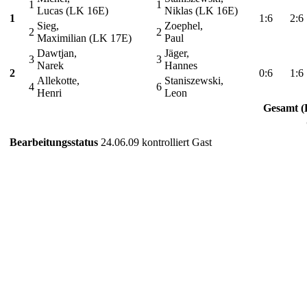
1
1
Lucas (LK 16E)
Niklas (LK 16E)
1
1:6
2:6
Sieg,
Zoephel,
2
2
Maximilian (LK 17E)
Paul
Dawtjan,
Jäger,
3
3
Narek
Hannes
2
0:6
1:6
Allekotte,
Staniszewski,
4
6
Henri
Leon
Gesamt (
Bearbeitungsstatus
24.06.09 kontrolliert Gast