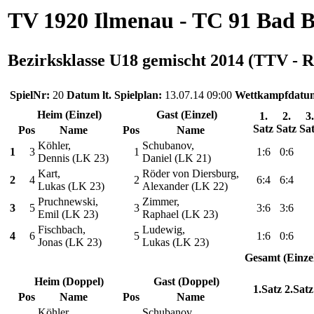
TV 1920 Ilmenau - TC 91 Bad 
Bezirksklasse U18 gemischt 2014 (TTV - R
SpielNr:
20
Datum lt. Spielplan:
13.07.14 09:00
Wettkampfdatu
Heim (Einzel)
Gast (Einzel)
1.
2.
3.
Satz
Satz
Sa
Pos
Name
Pos
Name
Köhler,
Schubanov,
1
3
1
1:6
0:6
Dennis (LK 23)
Daniel (LK 21)
Kart,
Röder von Diersburg,
2
4
2
6:4
6:4
Lukas (LK 23)
Alexander (LK 22)
Pruchnewski,
Zimmer,
3
5
3
3:6
3:6
Emil (LK 23)
Raphael (LK 23)
Fischbach,
Ludewig,
4
6
5
1:6
0:6
Jonas (LK 23)
Lukas (LK 23)
Gesamt (Einze
Heim (Doppel)
Gast (Doppel)
1.Satz
2.Satz
Pos
Name
Pos
Name
Köhler,
Schubanov,