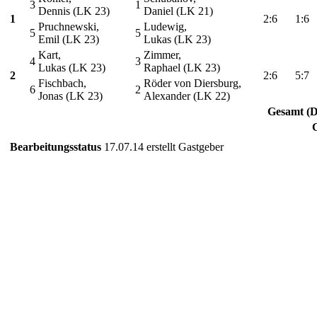
3
1
Dennis (LK 23)
Daniel (LK 21)
1
2:6
1:6
Pruchnewski,
Ludewig,
5
5
Emil (LK 23)
Lukas (LK 23)
Kart,
Zimmer,
4
3
Lukas (LK 23)
Raphael (LK 23)
2
2:6
5:7
Fischbach,
Röder von Diersburg,
6
2
Jonas (LK 23)
Alexander (LK 22)
Gesamt (D
Bearbeitungsstatus
17.07.14 erstellt Gastgeber