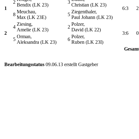
2
3
Bendix (LK 23)
Christian (LK 23)
1
6:3
2
Meuchau,
Ziegenthaler,
8
5
Max (LK 23E)
Paul Johann (LK 23)
Ziesing,
Polzer,
4
2
Amelie (LK 23)
David (LK 22)
2
3:6
0
Orman,
Polzer,
5
6
Aleksandra (LK 23)
Ruben (LK 23I)
Gesamt
Bearbeitungsstatus
09.06.13 erstellt Gastgeber