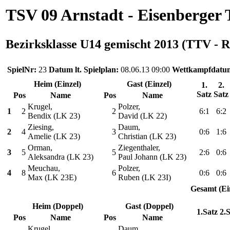
TSV 09 Arnstadt - Eisenberger
Bezirksklasse U14 gemischt 2013 (TTV - R
SpielNr:
23
Datum lt. Spielplan:
08.06.13 09:00
Wettkampfdatu
Heim (Einzel)
Gast (Einzel)
1.
2.
Satz
Satz
Pos
Name
Pos
Name
Krugel,
Polzer,
1
2
2
6:1
6:2
Bendix (LK 23)
David (LK 22)
Ziesing,
Daum,
2
4
3
0:6
1:6
Amelie (LK 23)
Christian (LK 23)
Orman,
Ziegenthaler,
3
5
5
2:6
0:6
Aleksandra (LK 23)
Paul Johann (LK 23)
Meuchau,
Polzer,
4
8
6
0:6
0:6
Max (LK 23E)
Ruben (LK 23I)
Gesamt (Ei
Heim (Doppel)
Gast (Doppel)
1.Satz
2.
Pos
Name
Pos
Name
Krugel,
Daum,