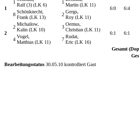
1
1
Ralf (3) (LK 6)
Martin (LK 11)
1
6:0
6:4
Schönknecht,
Gergs,
8
2
Frank (LK 13)
Roy (LK 11)
Michailow,
Oemus,
2
3
Kalin (LK 10)
Christian (LK 11)
2
6:1
6:1
Vogel,
Rudat,
4
7
Matthias (LK 11)
Eric (LK 16)
Gesamt (Dop
Ge
Bearbeitungsstatus
30.05.10 kontrolliert Gast