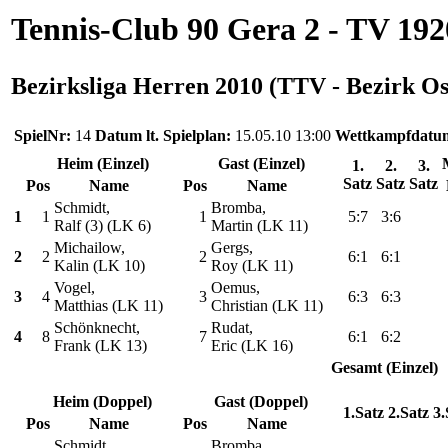
Tennis-Club 90 Gera 2 - TV 19
Bezirksliga Herren 2010 (TTV - Bezirk Os
SpielNr:
14
Datum lt. Spielplan:
15.05.10 13:00
Wettkampfdatu
Heim (Einzel)
Gast (Einzel)
1.
2.
3.
Satz
Satz
Satz
Pos
Name
Pos
Name
Schmidt,
Bromba,
1
1
1
5:7
3:6
Ralf (3) (LK 6)
Martin (LK 11)
Michailow,
Gergs,
2
2
2
6:1
6:1
Kalin (LK 10)
Roy (LK 11)
Vogel,
Oemus,
3
4
3
6:3
6:3
Matthias (LK 11)
Christian (LK 11)
Schönknecht,
Rudat,
4
8
7
6:1
6:2
Frank (LK 13)
Eric (LK 16)
Gesamt (Einzel)
Heim (Doppel)
Gast (Doppel)
1.Satz
2.Satz
3.
Pos
Name
Pos
Name
Schmidt,
Bromba,