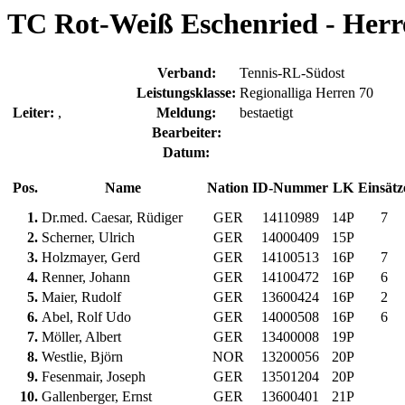
TC Rot-Weiß Eschenried - Herre
Verband:
Tennis-RL-Südost
Leistungsklasse:
Regionalliga Herren 70
Leiter:
,
Meldung:
bestaetigt
Bearbeiter:
Datum:
Pos.
Name
Nation
ID-Nummer
LK
Einsätz
1.
Dr.med. Caesar, Rüdiger
GER
14110989
14P
7
2.
Scherner, Ulrich
GER
14000409
15P
3.
Holzmayer, Gerd
GER
14100513
16P
7
4.
Renner, Johann
GER
14100472
16P
6
5.
Maier, Rudolf
GER
13600424
16P
2
6.
Abel, Rolf Udo
GER
14000508
16P
6
7.
Möller, Albert
GER
13400008
19P
8.
Westlie, Björn
NOR
13200056
20P
9.
Fesenmair, Joseph
GER
13501204
20P
10.
Gallenberger, Ernst
GER
13600401
21P