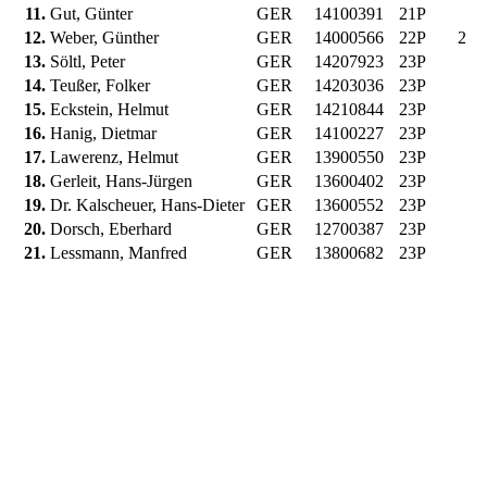
11.
Gut, Günter
GER
14100391
21P
12.
Weber, Günther
GER
14000566
22P
2
13.
Söltl, Peter
GER
14207923
23P
14.
Teußer, Folker
GER
14203036
23P
15.
Eckstein, Helmut
GER
14210844
23P
16.
Hanig, Dietmar
GER
14100227
23P
17.
Lawerenz, Helmut
GER
13900550
23P
18.
Gerleit, Hans-Jürgen
GER
13600402
23P
19.
Dr. Kalscheuer, Hans-Dieter
GER
13600552
23P
20.
Dorsch, Eberhard
GER
12700387
23P
21.
Lessmann, Manfred
GER
13800682
23P