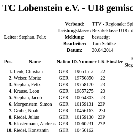
TC Lobenstein e.V. - U18 gemisc
Verband:
TTV - Regionaler Spi
Leistungsklasse:
Bezirksklasse U18 m
Leiter:
Stephan, Felix
Meldung:
bestaetigt
Bearbeiter:
Tom Schilke
Datum:
30.04.2014
Pos.
Name
Nation
ID-Nummer
LK
Einsätze
Sieg
1.
Lenk, Christian
GER
19651512
22
2.
Weiser, Moritz
GER
19750850
22
3.
Stephan, Felix
GER
19758170
23
4.
Krause, Leon
GER
19857275
23
5.
Stephan, Jacob
GER
10054803
23
6.
Morgenstern, Simon
GER
10159131
23P
7.
Grube, Noah
GER
10456163
23I
8.
Riedel, Julius
GER
10159130
23P
9.
Klostermann, Andreas
GER
10060231
23P
10.
Riedel, Konstantin
GER
10456162