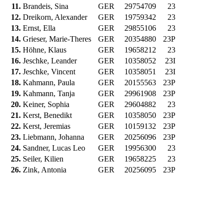
11.
Brandeis, Sina
GER
29754709
23
12.
Dreikorn, Alexander
GER
19759342
23
13.
Ernst, Ella
GER
29855106
23
14.
Grieser, Marie-Theres
GER
20354880
23P
15.
Höhne, Klaus
GER
19658212
23
16.
Jeschke, Leander
GER
10358052
23I
17.
Jeschke, Vincent
GER
10358051
23I
18.
Kahmann, Paula
GER
20155563
23P
19.
Kahmann, Tanja
GER
29961908
23P
20.
Keiner, Sophia
GER
29604882
23
21.
Kerst, Benedikt
GER
10358050
23P
22.
Kerst, Jeremias
GER
10159132
23P
23.
Liebmann, Johanna
GER
20256096
23P
24.
Sandner, Lucas Leo
GER
19956300
23
25.
Seiler, Kilien
GER
19658225
23
26.
Zink, Antonia
GER
20256095
23P