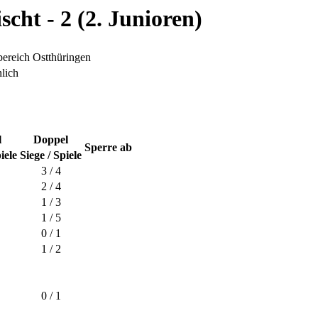
cht - 2 (2. Junioren)
bereich Ostthüringen
lich
l
Doppel
Sperre ab
iele
Siege / Spiele
3 / 4
2 / 4
1 / 3
1 / 5
0 / 1
1 / 2
0 / 1