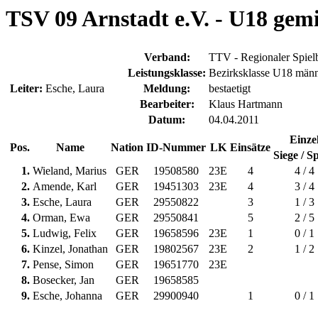
TSV 09 Arnstadt e.V. - U18 gemis
Verband:
TTV - Regionaler Spiel
Leistungsklasse:
Bezirksklasse U18 männ
Leiter:
Esche, Laura
Meldung:
bestaetigt
Bearbeiter:
Klaus Hartmann
Datum:
04.04.2011
Einze
Pos.
Name
Nation
ID-Nummer
LK
Einsätze
Siege / Sp
1.
Wieland, Marius
GER
19508580
23E
4
4 / 4
2.
Amende, Karl
GER
19451303
23E
4
3 / 4
3.
Esche, Laura
GER
29550822
3
1 / 3
4.
Orman, Ewa
GER
29550841
5
2 / 5
5.
Ludwig, Felix
GER
19658596
23E
1
0 / 1
6.
Kinzel, Jonathan
GER
19802567
23E
2
1 / 2
7.
Pense, Simon
GER
19651770
23E
8.
Bosecker, Jan
GER
19658585
9.
Esche, Johanna
GER
29900940
1
0 / 1