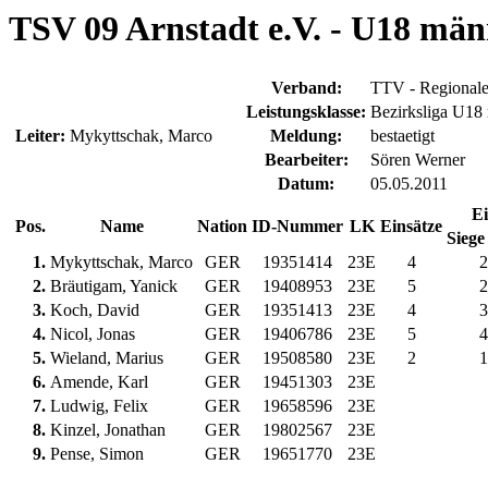
TSV 09 Arnstadt e.V. - U18 männ
Verband:
TTV - Regionaler
Leistungsklasse:
Bezirksliga U18
Leiter:
Mykyttschak, Marco
Meldung:
bestaetigt
Bearbeiter:
Sören Werner
Datum:
05.05.2011
Ei
Pos.
Name
Nation
ID-Nummer
LK
Einsätze
Siege 
1.
Mykyttschak, Marco
GER
19351414
23E
4
2
2.
Bräutigam, Yanick
GER
19408953
23E
5
2
3.
Koch, David
GER
19351413
23E
4
3
4.
Nicol, Jonas
GER
19406786
23E
5
4
5.
Wieland, Marius
GER
19508580
23E
2
1
6.
Amende, Karl
GER
19451303
23E
7.
Ludwig, Felix
GER
19658596
23E
8.
Kinzel, Jonathan
GER
19802567
23E
9.
Pense, Simon
GER
19651770
23E