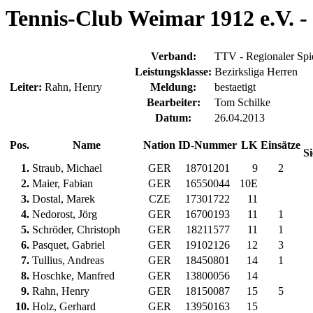
Tennis-Club Weimar 1912 e.V. - 
Verband:
TTV - Regionaler Spie
Leistungsklasse:
Bezirksliga Herren
Leiter:
Rahn, Henry
Meldung:
bestaetigt
Bearbeiter:
Tom Schilke
Datum:
26.04.2013
Pos.
Name
Nation
ID-Nummer
LK
Einsätze
Si
1.
Straub, Michael
GER
18701201
9
2
2.
Maier, Fabian
GER
16550044
10E
3.
Dostal, Marek
CZE
17301722
11
4.
Nedorost, Jörg
GER
16700193
11
1
5.
Schröder, Christoph
GER
18211577
11
1
6.
Pasquet, Gabriel
GER
19102126
12
3
7.
Tullius, Andreas
GER
18450801
14
1
8.
Hoschke, Manfred
GER
13800056
14
9.
Rahn, Henry
GER
18150087
15
5
10.
Holz, Gerhard
GER
13950163
15