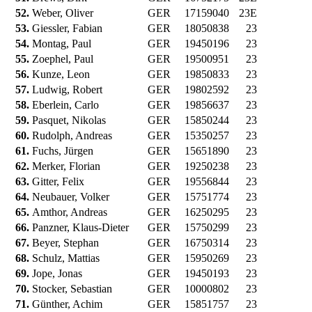
52.
Weber, Oliver
GER
17159040
23E
53.
Giessler, Fabian
GER
18050838
23
54.
Montag, Paul
GER
19450196
23
55.
Zoephel, Paul
GER
19500951
23
56.
Kunze, Leon
GER
19850833
23
57.
Ludwig, Robert
GER
19802592
23
58.
Eberlein, Carlo
GER
19856637
23
59.
Pasquet, Nikolas
GER
15850244
23
60.
Rudolph, Andreas
GER
15350257
23
61.
Fuchs, Jürgen
GER
15651890
23
62.
Merker, Florian
GER
19250238
23
63.
Gitter, Felix
GER
19556844
23
64.
Neubauer, Volker
GER
15751774
23
65.
Amthor, Andreas
GER
16250295
23
66.
Panzner, Klaus-Dieter
GER
15750299
23
67.
Beyer, Stephan
GER
16750314
23
68.
Schulz, Mattias
GER
15950269
23
69.
Jope, Jonas
GER
19450193
23
70.
Stocker, Sebastian
GER
10000802
23
71.
Günther, Achim
GER
15851757
23