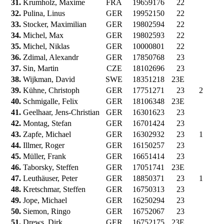
31.
Krumholz, Maxime
FRA
19659176
22
32.
Pulina, Linus
GER
19952150
22
33.
Stocker, Maximilian
GER
19802594
22
34.
Michel, Max
GER
19802593
22
35.
Michel, Niklas
GER
10000801
22
36.
Zdimal, Alexandr
GER
17850768
23
37.
Sin, Martin
CZE
18102696
23
38.
Wijkman, David
SWE
18351218
23E
39.
Kühne, Christoph
GER
17751271
23
2
40.
Schmigalle, Felix
GER
18106348
23E
41.
Geelhaar, Jens-Christian
GER
16301623
23
42.
Montag, Stefan
GER
16701424
23
43.
Zapfe, Michael
GER
16302932
23
1
44.
Illmer, Roger
GER
16150257
23
45.
Müller, Frank
GER
16651414
23
46.
Taborsky, Steffen
GER
17051741
23E
47.
Leuthäuser, Peter
GER
18850371
23
1
48.
Kretschmar, Steffen
GER
16750313
23
49.
Jope, Michael
GER
16250294
23
50.
Siemon, Ringo
GER
16752067
23
51.
Drews, Dirk
GER
16752175
23E