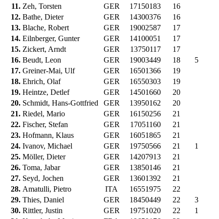
11.
Zeh, Torsten
GER
17150183
16
12.
Bathe, Dieter
GER
14300376
16
13.
Blache, Robert
GER
19002587
17
14.
Eilnberger, Gunter
GER
14100051
17
15.
Zickert, Arndt
GER
13750117
17
16.
Beudt, Leon
GER
19003449
18
5
17.
Greiner-Mai, Ulf
GER
16501366
19
18.
Ehrich, Olaf
GER
16550303
19
19.
Heintze, Detlef
GER
14501660
20
20.
Schmidt, Hans-Gottfried
GER
13950162
20
21.
Riedel, Mario
GER
16150256
21
22.
Fischer, Stefan
GER
17051160
21
23.
Hofmann, Klaus
GER
16051865
21
24.
Ivanov, Michael
GER
19750566
21
1
25.
Möller, Dieter
GER
14207913
21
26.
Toma, Jabar
GER
13850146
21
27.
Seyd, Jochen
GER
13601392
21
28.
Amatulli, Pietro
ITA
16551975
22
29.
Thies, Daniel
GER
18450449
22
3
30.
Rittler, Justin
GER
19751020
22
1